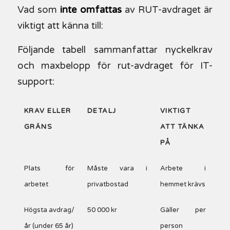
Vad som
inte omfattas
av RUT-avdraget är
viktigt att känna till:
Följande tabell sammanfattar nyckelkrav
och maxbelopp för rut-avdraget för IT-
support:
KRAV ELLER
DETALJ
VIKTIGT
GRÄNS
ATT TÄNKA
PÅ
Plats för
Måste vara i
Arbete i
arbetet
privatbostad
hemmet krävs
Högsta avdrag/
50 000 kr
Gäller per
år (under 65 år)
person