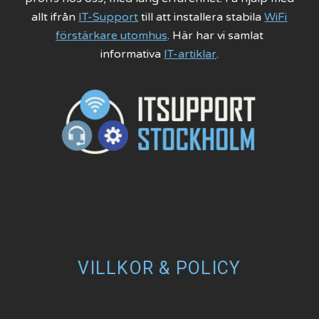
allt ifrån
IT-Support
till att installera stabila
WiFi
förstärkare utomhus
. Här har vi samlat
informativa
IT-artiklar
.
VILLKOR & POLICY
Dataskyddspolicy
Cookie Policy