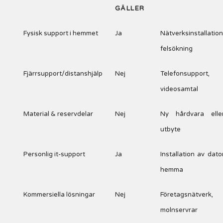
GÄLLER
Fysisk support i hemmet
Ja
Nätverksinstallation
felsökning
Fjärrsupport/distanshjälp
Nej
Telefonsupport,
videosamtal
Material & reservdelar
Nej
Ny hårdvara elle
utbyte
Personlig it-support
Ja
Installation av dato
hemma
Kommersiella lösningar
Nej
Företagsnätverk,
molnservrar