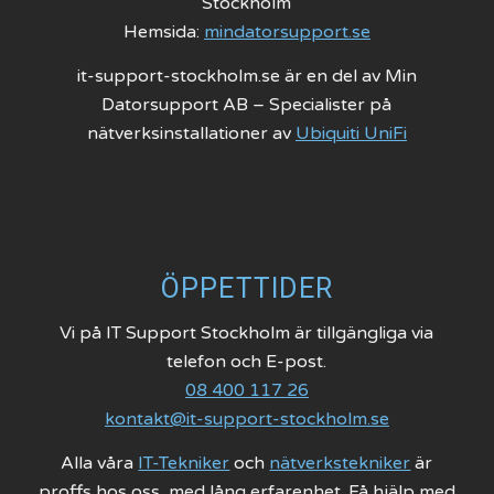
Stockholm
Hemsida:
mindatorsupport.se
it-support-stockholm.se är en del av Min
Datorsupport AB – Specialister på
nätverksinstallationer av
Ubiquiti UniFi
ÖPPETTIDER
Vi på IT Support Stockholm är tillgängliga via
telefon och E-post.
08 400 117 26
kontakt@it-support-stockholm.se
Alla våra
IT-Tekniker
och
nätverkstekniker
är
proffs hos oss, med lång erfarenhet. Få hjälp med