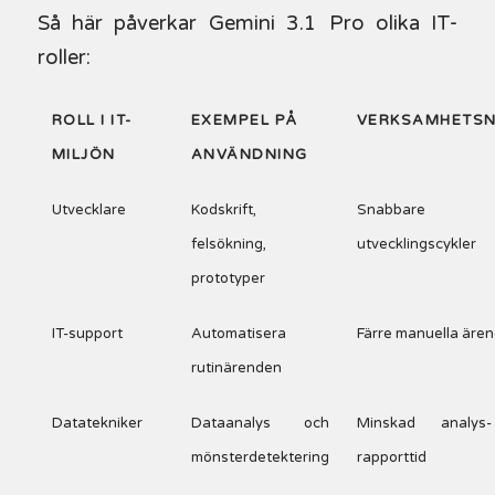
Så här påverkar Gemini 3.1 Pro olika IT-
roller:
ROLL I IT-
EXEMPEL PÅ
VERKSAMHETS
MILJÖN
ANVÄNDNING
Utvecklare
Kodskrift,
Snabbare
felsökning,
utvecklingscykler
prototyper
IT-support
Automatisera
Färre manuella äre
rutinärenden
Datatekniker
Dataanalys och
Minskad analys
mönsterdetektering
rapporttid