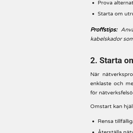
Prova alterna
Starta om utr
Proffstips:
Anvä
kabelskador som 
2. Starta o
När nätverkspro
enklaste och me
för nätverksfels
Omstart kan hjälpa
Rensa tillfälli
Återställa nä