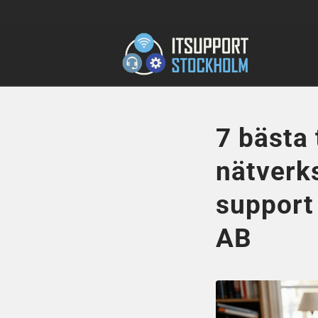
7 bästa 
nätverk
support
AB