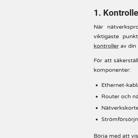
1. Kontroll
När nätverkspr
viktigaste pun
kontroller
av din 
För att säkerstä
komponenter:
Ethernet-kabl
Router och n
Nätverkskorte
Strömförsörjni
Börja med att vis