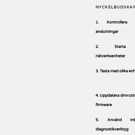
NYCKELBUDSKA
1. Kontrollera f
anslutningar
2. Starta
nätverksenheter
3. Testa med olika en
4. Uppdatera drivruti
firmware
5. Använd inb
diagnostikverktyg