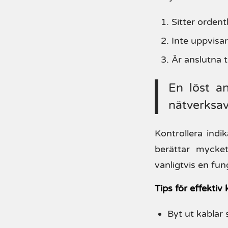
Sitter ordentl
Inte uppvisa
Är anslutna ti
En löst an
nätverksav
Kontrollera indi
berättar mycket
vanligtvis en fu
Tips för effektiv 
Byt ut kablar 