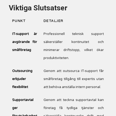
Viktiga Slutsatser
PUNKT
DETALJER
IT-support är
Professionell teknisk support
avgörande för
säkerställer kontinuitet och
småföretag
minimerar driftstopp, vilket ökar
produktiviteten.
Outsourcing
Genom att outsourca IT-support får
erbjuder
småföretag tillgång till expertis utan
flexibilitet
att behöva anställa intern personal.
Supportavtal
Genom att teckna supportavtal kan
ger
företag få tydliga tjänster och
förutsägbarhet
säkerställa kontinuerlig drift med