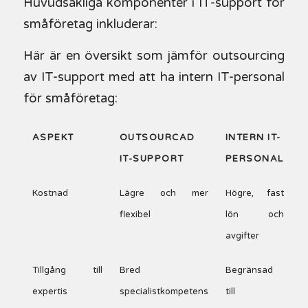
Huvudsakliga komponenter i IT-support för
småföretag inkluderar:
Här är en översikt som jämför outsourcing
av IT-support med att ha intern IT-personal
för småföretag:
ASPEKT
OUTSOURCAD
INTERN IT-
IT-SUPPORT
PERSONAL
Kostnad
Lägre och mer
Högre, fast
flexibel
lön och
avgifter
Tillgång till
Bred
Begränsad
expertis
specialistkompetens
till