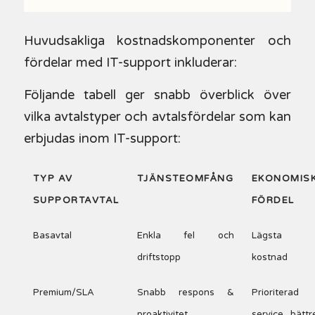
Huvudsakliga kostnadskomponenter och
fördelar med IT-support inkluderar:
Följande tabell ger snabb överblick över
vilka avtalstyper och avtalsfördelar som kan
erbjudas inom IT-support:
TYP AV
TJÄNSTEOMFÅNG
EKONOMIS
SUPPORTAVTAL
FÖRDEL
Basavtal
Enkla fel och
Lägsta
driftstopp
kostnad
Premium/SLA
Snabb respons &
Prioriterad
proaktivitet
service, bättr